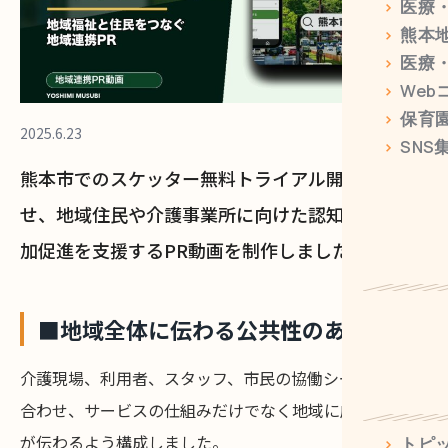
>
医療・
>
熊本
>
医療
>
Web
>
保育
2025.6.23
>
SN
熊本市でのスケッター無料トライアル開始に合わ
せ、地域住民や介護事業所に向けた認知拡大と参
加促進を支援するPR動画を制作しました。
■地域全体に伝わる公共性のある構成
介護現場、利用者、スタッフ、市民の協働シーンを組み
合わせ、サービスの仕組みだけでなく地域に広がる意義
が伝わるよう構成しました。
>
トピ